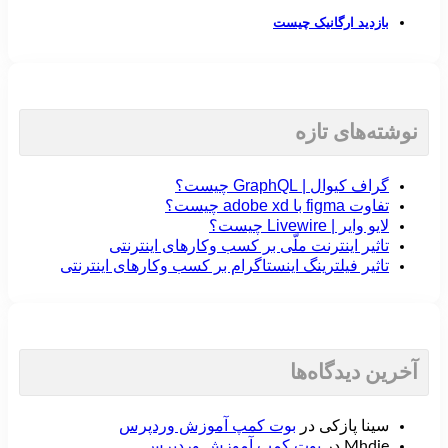
Menu
بازدید ارگانیک چیست
نوشته‌های تازه
گراف کیوال | GraphQL چیست؟
تفاوت figma با adobe xd چیست؟
لایو وایر | Livewire چیست؟
تاثیر اینترنت ملّی بر کسب وکارهای اینترنتی
تاثیر فیلترینگ اینستاگرام بر کسب وکارهای اینترنتی
آخرین دیدگاه‌ها
بوت کمپ آموزش وردپرس
سینا پازکی
در
بوت کمپ آموزش وردپرس
Mhdie
در