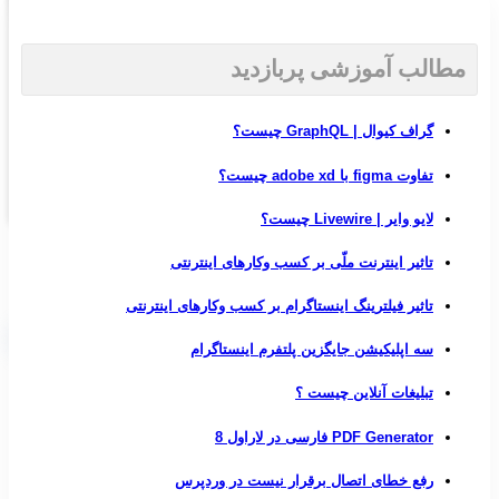
برندینگ
تبلیغات گوگل
طراحی برندبوک
ریپورتاژ تبلیغاتی
راه اندازی استارتاپ
مطالب آموزشی پربازدید
واحد طراحی
طراحی
گراف کیوال | GraphQL چیست؟
لوگو
طراحی کارت ویزیت
تفاوت figma با adobe xd چیست؟
موشن گرافیک
لایو وایر | Livewire چیست؟
عکاسی صنعتی
نمونه کارها
مشاوره با کارشناسان 02188403045
تاثیر اینترنت ملّی بر کسب وکارهای اینترنتی
درباره آریاتک
همکاری با ما
تاثیر فیلترینگ اینستاگرام بر کسب وکارهای اینترنتی
ثبت نام
ورود
سه اپلیکیشن جایگزین پلتفرم اینستاگرام
0
items
/
0
تومان
تبلیغات آنلاین چیست ؟
PDF Generator فارسی در لاراول 8
021-88403045
رفع خطای اتصال برقرار نیست در وردپرس