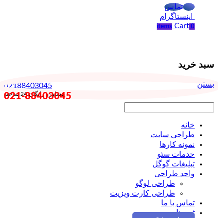
تماس
اینستاگرام
Cart
items
0
سبد خرید
بستن
02188403045
خانه
طراحی سایت
نمونه کارها
خدمات سئو
تبلیغات گوگل
واحد طراحی
طراحی لوگو
طراحی کارت ویزیت
تماس با ما
ثبت نام