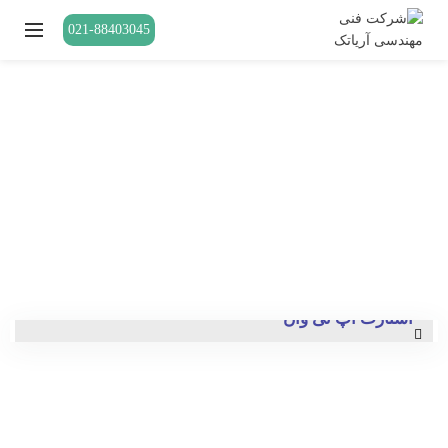
021-88403045
سایت لاراول
صفحه اصلی
»
نمونه کارها
»
نمونه کار طراحی سایت
»
سایت لاراول
سایت شرکتی
سایت لاراول
استارت آپ تی وان