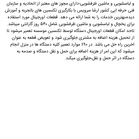
و لباسشویی و ماشین ظرفشویی؛دارای مجوز های معتبر از اتحادیه و سازمان
فنی حرفه ایی کشور ارشا سرویس با بکارگیری تکنسین های باتجربه و آموزش
دیده،بهترین خدمات را به شما ارائه می دهد. قطعات اورجینال مورد استفاده
برای یخچال و لباسشویی و ماشین ظرفشویی شامل ۵۴۰ روز گارانتی میباشد.
تاحد امکان قطعات اورجینال دستگاه توسط تکنسین موسسه تعمیر میشود تا
از تحمیل هزینه اضافه به مشتری جلوگیری شود و تعویض قطعه به عنوان
اخرین راه حل می باشد. در ۹۰٪ موارد تعمیر کلیه دستگاه ها در منزل انجام
میشود که این امر از هزینه اضافه برای حمل و نقل دستگاه و صدمه به
دستگاه در اثر حمل و نقل،جلوگیری میکند.
مدت زمان پیاده سازی: 3 هفته
پیاده سازی: WordPress
تکنولوژی سایت: css , php , Js
آدرس وب سایت: www.arsha-service.com