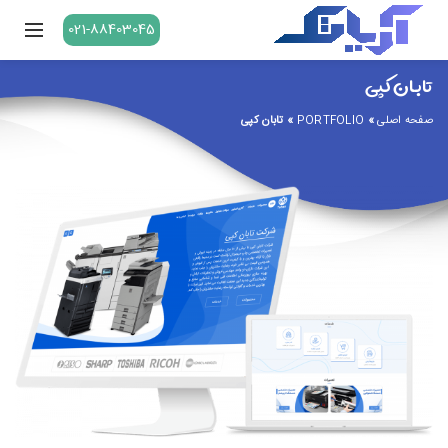
021-88403045
تابان کپی
صفحه اصلی
»
PORTFOLIO
»
تابان کپی