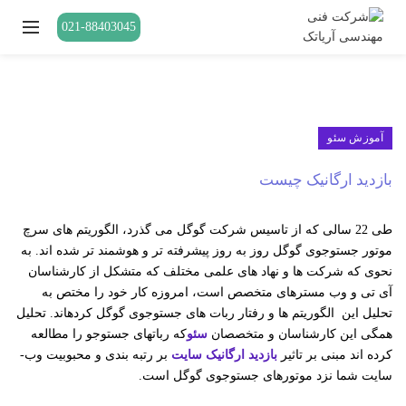
021-88403045
آموزش سئو
بازدید ارگانیک چیست
طی 22 سالی که از تاسیس شرکت گوگل می ­گذرد، الگوریتم­ های سرچ
موتور جستوجوی گوگل روز به­ روز پیشرفته ­تر و هوشمند تر شده­ اند. به
نحوی که شرکت ­ها و نهاد های علمی مختلف که متشکل از کارشناسان
آی تی و وب­ مسترهای متخصص است، امروزه کار خود را مختص به
تحلیل این الگوریتم ­ها و رفتار ربات ­های جستوجوی گوگل کرده­اند. تحلیل
همگی این کارشناسان و متخصصان
سئو
که ربات­های جستوجو را مطالعه
کرده­ اند مبنی بر تاثیر
بازدید ارگانیک سایت
بر رتبه بندی و محبوبیت وب­
سایت شما نزد موتورهای جستوجوی گوگل است.