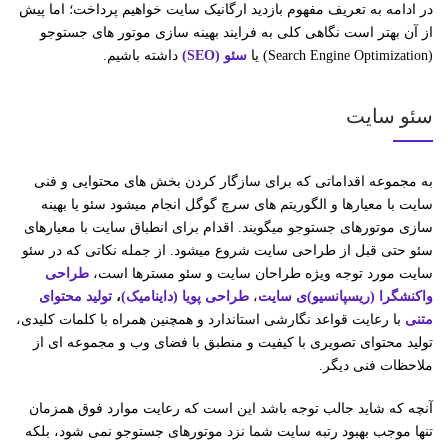
در ادامه به تعریف مفهوم بازدید ارگانیک سایت خواهیم پرداخت؛ اما پیش
از آن بهتر است نگاهی کلی به فرایند بهینه سازی موتور های جستوجو
(Search Engine Optimization) یا
سئو (SEO)
داشته باشیم.
سئو سایت
به مجموعه اقداماتی که برای سازگار کردن بخش­ های محتوایی و فنی
سایت با معیارها و الگوریتم­ های سرچ گوگل انجام می­شود سئو یا بهینه
سازی موتورهای جستوجو می­گویند. اقدام برای انطباق سایت با معیارهای
سئو حتی قبل از طراحی سایت شروع می­شود. از جمله نکاتی که در سئو
سایت مورد توجه ویژه طراحان سایت و سئو مسترها است،
طراحی
واکنش­گرا (ریسپانسیو)ی سایت
،
طراحی پویا (داینامیک)
،
تولید محتوای
متنی
با رعایت قواعد نگارشی استاندارد و همچنین همراه با کلمات کلیدی،
تولید محتوای تصویری با کیفیت و منطبق با فضای وب و مجموعه ­ای از
ملاحظات فنی دیگر.
آنچه که شاید جالب توجه باشد این است که رعایت موارد فوق همزمان
تنها موجب بهبود رتبه سایت شما نزد موتورهای جستوجو نمی ­شود، بلکه