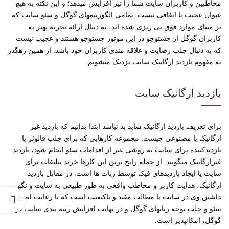
مخاطبین و کاربران سایت شما را نیز افزایش می­دهد؛ و این نکته به هیچ
عنوان عجیب یا اتفاقی نیست. تمامی الگوریتم­های گوگل و سئو سایت که
بر مبنای موارد فوق پی ­ریزی شده­ اند، به دنبال ارائه تجربه بهتر به
کاربران گوگل از جستوجو در این موتور جستوجو هستند و عجیب نیست
که به دنبال جلب رضایت و علاقه­ مندی کاربران خود باشد. از همین رهگذر
به مفهوم بازدید ارگانیک سایت نزدیک می­شویم.
بازدید ارگانیک سایت
برای تعریف بازدید ارگانیک شاید بد نباشد ابتدا بدانیم که بازدید غیر
ارگانیک یا مصنوعی چیست. مجموعه کارهایی که برای جلب فالوئر یا
بازدیدکننده برای سایت به روشی غیر از اقدامات سئو انجام شود، بازدید
غیرارگانیک می­گویند. از جمله رایج­ ترین این کارها خرید تبلیغات برای
سایت یا ایجاد بازدیدهای فیک توسط ربات­ ها است. در مقابل بازدید
ارگانیک، هدایت کاربر و مخاطب واقعی به طور طبیعی به سایت و نگه­
داشتن وی در سایت با مطالب مفید و باکیفیت است که با رعایت اصول
سئو و جلب توجه ربات­های گوگل و در نهایت افزایش رتبه­ بندی سایت در
گوگل، امکان­پذیر است.