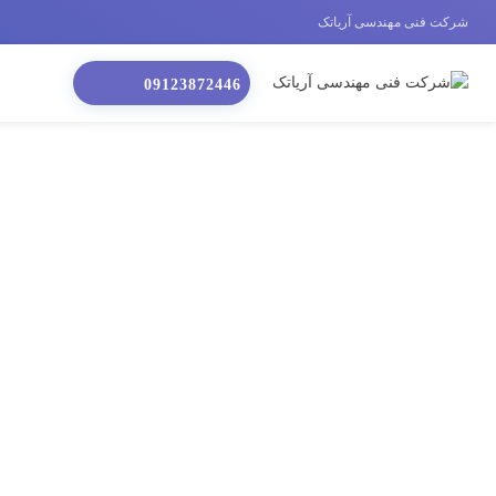
شرکت فنی مهندسی آریاتک
09123872446
پرداخت
صفحه اصلی
»
پرداخت