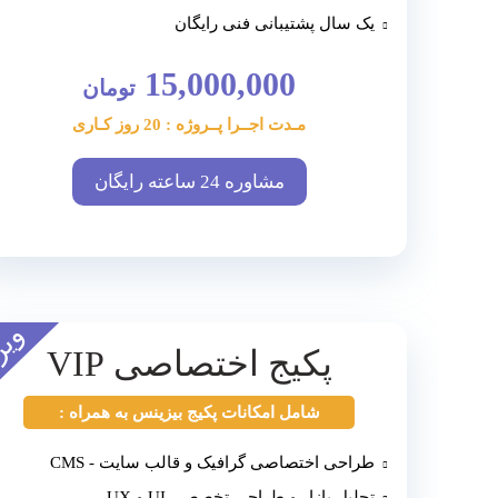
یک سال پشتیبانی فنی رایگان
15,000,000
تومان
مـدت اجــرا پــروژه : 20 روز کـاری
مشاوره 24 ساعته رایگان
ویژ
پکیج اختصاصی VIP
شامل امکانات پکیج بیزینس به همراه :
طراحی اختصاصی گرافیک و قالب سایت - CMS
تحلیل بازار و طراحی تخصصی UI و UX