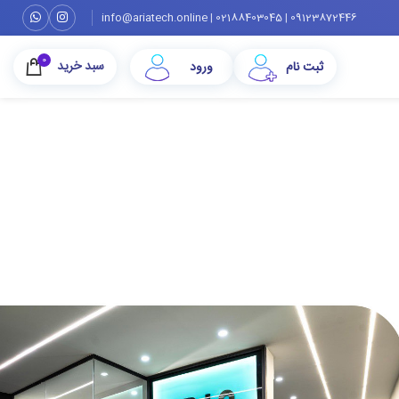
info@ariatech.online
|
02188403045
|
09123872446
0
ثبت نام
ورود