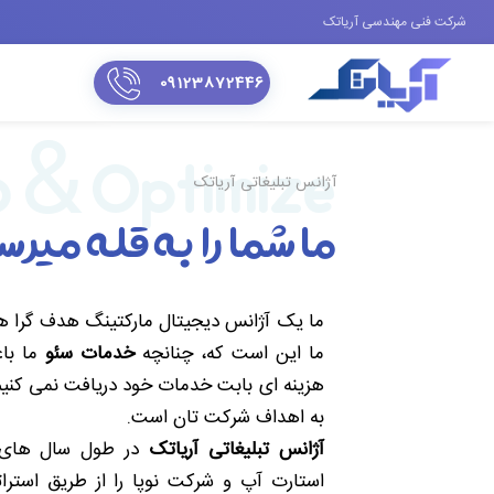
شرکت فنی مهندسی آریاتک
09123872446
 & Optimize
آژانس تبلیغاتی آریاتک
ما شما را به قله میرس
ما یک آژانس دیجیتال مارکتینگ هدف گرا هس
ما این است که، چنانچه
خدمات سئو
ما باع
هزینه ای بابت خدمات خود دریافت نمی کنیم.
به اهداف شرکت تان است.
آژانس تبلیغاتی آریاتک
استارت آپ و شرکت نوپا را از طریق استرات