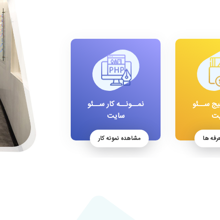
یج ســئو
نمــونــه کار ســئو
ت
سایت
رفه ها
مشاهده نمونه کار