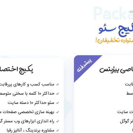
Packa
ت
یج سئئو
اره تخفیفان !
پیشرفته
صی بیزینس
پکیج اختصاصی
ابت
مناسب کسب و کارهای پررقابت و 
حداکثر 10 کلمه با سختی متوسط
سئو حداکثر 10 دسته سایت
ت سایت
بهینه سازی تخصصی صفحات س
ر گوگل
راه اندازی ابزارهای وب مستر گ
مشاوره برندینگ ، آنالیز رقبا