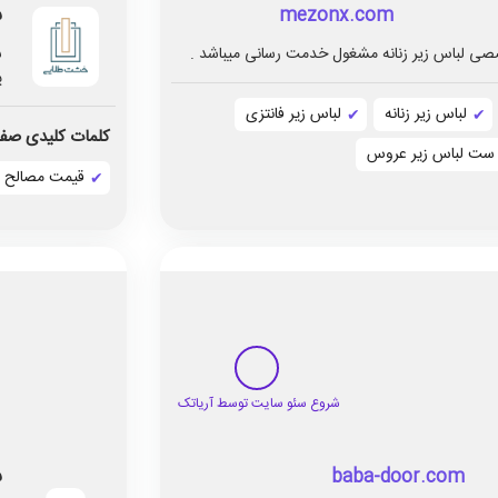
س
mezonx.com
صی لباس زیر زنانه مشغول خدمت رسانی میباشد .
ش
پ
لباس زیر زنانه
لباس زير فانتزی
کلمات کلیدی صفح
ست لباس زير عروس
قیمت مصالح س
س
baba-door.com