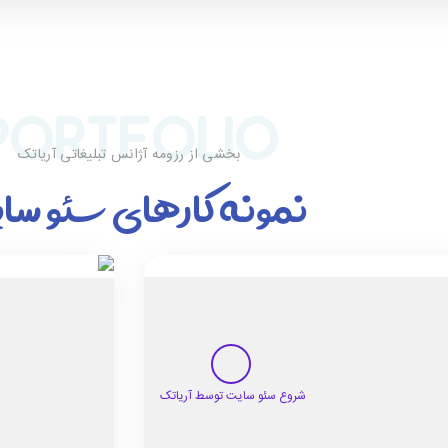
PORTFOLIO
بخشی از رزومه آژانس تبلیغاتی آریاتک
نمونه کارهای سئئو س