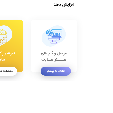
افزایش دهد.
مراحل و گام های
تعرفه و پک
ســــئو ســایت
سای
اطلاعات بیشتر
مشاهده تع