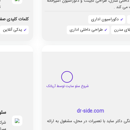
داخلی منازل، طراحی کابینت و دکوراسیون آشپزخانه
ف
 می کند .
ت
کلمات کلیدی صفح
دکوراسیون اداری
لای مدرن
طراحی داخلی اداری
یدکی آنلاین
dr-side.com
سئو
گی دکتر ساید با تعمیرات در محل، مشغول به ارائه
شرکت
میرا