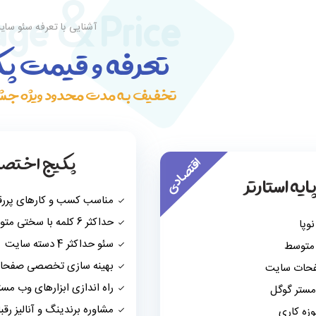
ge & Price
آشنایی با تعرفه سئو سای
تعرفه و قیمت پک
تخفیف به مدت محدود ویژه جشنو
پکیج اختصا
اقتصادی
ایه استارتر
مناسب کسب و کارهای پررق
حداکثر 6 کلمه با سختی متوسط
وپا
سئو حداکثر 4 دسته سایت
بهینه سازی تخصصی صفحا
فحات سایت
راه اندازی ابزارهای وب مست
 مستر گوگل
مشاوره برندینگ و آنالیز رقبا
زه کاری